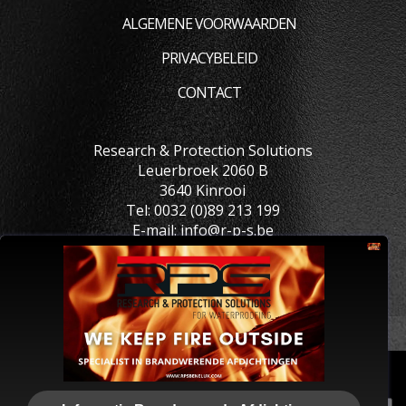
ALGEMENE VOORWAARDEN
PRIVACYBELEID
CONTACT
Research & Protection Solutions
Leuerbroek 2060 B
3640 Kinrooi
Tel:
0032 (0)89 213 199
E-mail:
info@r-p-s.be
Algemene voorwaarden
Privacybeleid
CONTACT
We use cookies to ensure that we give you the best
experience on our website. If you continue to use this site we